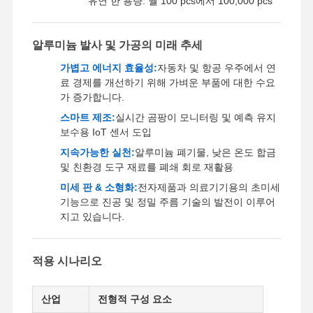
유연 한 용량: 월 100 pcs에서 100,000 pcs
빠른 프로토 타이핑
알루미늄 발사 및 가공의 미래 추세
금속 표면 처리
가볍고 에너지 효율성:
자동차 및 항공 우주에서 연
다이 캐스팅 금형
료 경제를 개선하기 위해 가벼운 부품에 대한 수요
가 증가합니다.
스마트 제조:
실시간 곰팡이 모니터링 및 예측 유지
보수용 IoT 센서 도입
지속가능한 실천:
알루미늄 폐기물, 낮은 온도 합금
및 친환경 도구 재료를 폐쇄 회로 재활용
미세 판 & 소형화:
전자제품과 의료기기용의 초미세
기능으로 진공 및 정밀 주름 기술의 발전이 이루어
지고 있습니다.
적용 시나리오
산업
전형적 구성 요소