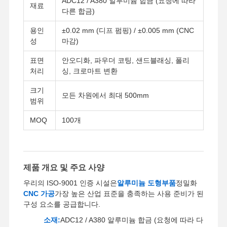
ADC12 / A380 알루미늄 합금 (요청에 따라
재료
다른 합금)
용인
±0.02 mm (디프 펌핑) / ±0.005 mm (CNC
성
마감)
표면
안오디화, 파우더 코팅, 샌드블래싱, 폴리
처리
싱, 크로마트 변환
크기
모든 차원에서 최대 500mm
범위
MOQ
100개
제품 개요 및 주요 사양
우리의 ISO-9001 인증 시설은
알루미늄 도형부품
정밀화
CNC 가공
가장 높은 산업 표준을 충족하는 사용 준비가 된
구성 요소를 공급합니다.
소재:
ADC12 / A380 알루미늄 합금 (요청에 따라 다