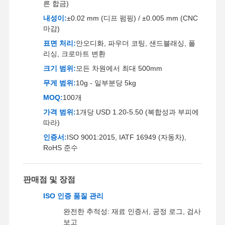
른 합금)
내성이:
±0.02 mm (디프 펌핑) / ±0.005 mm (CNC
마감)
표면 처리:
안오디화, 파우더 코팅, 샌드블래싱, 폴
리싱, 크로마트 변환
크기 범위:
모든 차원에서 최대 500mm
무게 범위:
10g - 일부분당 5kg
MOQ:
100개
가격 범위:
1개당 USD 1.20-5.50 (복합성과 부피에
따라)
인증서:
ISO 9001:2015, IATF 16949 (자동차),
RoHS 준수
판매점 및 장점
집
제품
비디오
우리 에 관한
ISO 인증 품질 관리
것
완전한 추적성: 재료 인증서, 공정 로그, 검사
보고