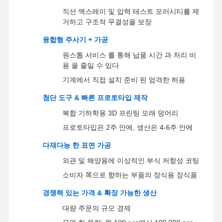
직선 엑스레이 및 압력 테스트 포러시티를 제
거하고 구조적 무결성을 보장
공장 투어
품질 관리
저희와 연락
뉴스
융합형 주사기 + 가공
원스톱 서비스 를 통해 납품 시간 과 처리 비
용 을 줄일 수 있다
기계에서 직접 설치 준비 된 엄격한 허용
첨단 도구 & 빠른 프로토타입 제작
사건
지금 챗팅하
세요
복합 기하학용 3D 프린팅 모래 덩어리
프로토타입은 2주 안에, 생산은 4-6주 안에
알루미늄 다이 캐스팅
다재다능 한 표면 가공
CNC 가공 부품
외관 및 해양용에 이상적인 부식 저항성 코팅
소비자 쪽으로 향하는 부품의 장식용 장식품
판금 부품
경쟁력 있는 가격 & 확장 가능한 생산
자동차 부품 제조
대량 주문의 규모 경제
다이 캐스팅 인클로저