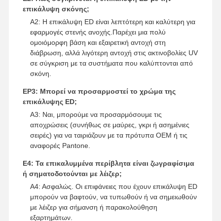
επικάλυψη σκόνης;
Α2: Η επικάλυψη ED είναι λεπτότερη και καλύτερη για
εφαρμογές στενής ανοχής.Παρέχει μια πολύ
ομοιόμορφη βάση και εξαιρετική αντοχή στη
διάβρωση, αλλά λιγότερη αντοχή στις ακτινοβολίες UV
σε σύγκριση με τα συστήματα που καλύπτονται από
σκόνη.
ΕΡ3: Μπορεί να προσαρμοστεί το χρώμα της
επικάλυψης ED;
Α3: Ναι, μπορούμε να προσαρμόσουμε τις
αποχρώσεις (συνήθως σε μαύρες, γκρι ή ασημένιες
σειρές) για να ταιριάζουν με τα πρότυπα OEM ή τις
αναφορές Pantone.
Ε4: Τα επικαλυμμένα περίβλητα είναι ζωγραφίσιμα
ή σηματοδοτούνται με λέιζερ;
Α4: Ασφαλώς. Οι επιφάνειες που έχουν επικάλυψη ED
μπορούν να βαφτούν, να τυπωθούν ή να σημειωθούν
με λέιζερ για σήμανση ή παρακολούθηση
εξαρτημάτων.