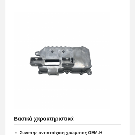
Επισκέψεις
Έλεγχος
Επικοινωνήσ
Ειδήσεις
Στο
Ποιότητας
Τε Μαζί Μας
Εργοστάσιο
Υποθέσεις
Συνομιλία
Τώρα
Χύτευση αλουμινίου
Μέρη επεξεργασίας CNC
Τμήματα φύλλου
Βασικά χαρακτηριστικά
Κατασκευή ανταλλακτικών αυτοκινήτων
Συνεπής αντιστοίχιση χρώματος OEM:
Η