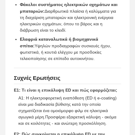
Φάκελοι συστήματος ηλεκτρικών οχημάτων και
μπαταριών:
Διαρθρωτικά πλαίσια ή καλύμματα για
τη διαχείριση μπαταριών και ηλεκτρονική ενέργεια
ηλεκτρικών οχημάτων, όπου το βάρος και η
διάβρωση είναι το κλειδί.
Ελαφριά καταναλωτικά ή βιομηχανικά
σπίτια:
Υψηλών προδιαγραφών συσκευές ήχου,
φωτιστικά, ή κουτιά ελέγχου με προσδοκίες
τελειοποίησης σε επίπεδο αυτοκινήτου.
Συχνές Ερωτήσεις
Ε1: Τι είναι η επικάλυψη ED και πώς εφαρμόζεται;
Α1: Η ηλεκτροφορετική εναπόθεση (ED ή e-coating)
είναι μια διαδικασία βύθισης κατά την οποία
σχηματίζεται ένα ομοιόμορφο φιλμ σε ηλεκτρικά
αγωγικά μέρη.Προσφέρει εξαιρετική κάλυψη - ακόμα
και σε κοιλότητες - και ανώτερη προσκόλληση.
Ε2: Πώς συγκρίνεται η επικάλυψη ED με την