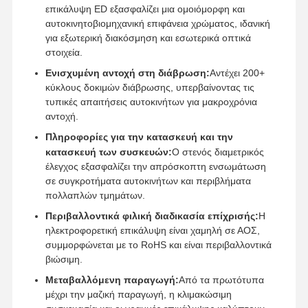
επικάλυψη ED εξασφαλίζει μια ομοιόμορφη και
Περίβλημα Die Χύσιμο
αυτοκινητοβιομηχανική επιφάνεια χρώματος, ιδανική
για εξωτερική διακόσμηση και εσωτερικά οπτικά
Ταχεία πρωτότυπα
στοιχεία.
επεξεργασία μεταλλικής επιφάνειας
Ενισχυμένη αντοχή στη διάβρωση:
Αντέχει 200+
κύκλους δοκιμών διάβρωσης, υπερβαίνοντας τις
Σχήματα χύτευσης πεπιεσμένων
τυπικές απαιτήσεις αυτοκινήτων για μακροχρόνια
αντοχή.
Πληροφορίες για την κατασκευή και την
κατασκευή των συσκευών:
Ο στενός διαμετρικός
έλεγχος εξασφαλίζει την απρόσκοπτη ενσωμάτωση
σε συγκροτήματα αυτοκινήτων και περιβλήματα
πολλαπλών τμημάτων.
Περιβαλλοντικά φιλική διαδικασία επίχρισής:
Η
ηλεκτροφορετική επικάλυψη είναι χαμηλή σε ΑΟΣ,
συμμορφώνεται με το RoHS και είναι περιβαλλοντικά
βιώσιμη.
Μεταβαλλόμενη παραγωγή:
Από τα πρωτότυπα
μέχρι την μαζική παραγωγή, η κλιμακώσιμη