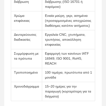
διάβρωση
διάβρωσης (ISO 16701 ή
παρόμοιο)
Χρώμα
Ενιαία μαύρη, γκρι, ασημένια
επιφάνειας
(προσαρμοσμένες αποχρώσεις
διαθέσιμες κατόπιν αιτήματος)
Δευτερεύουσες
Εργαλεία CNC, χτυπήματα,
διαδικασίες
τρυπήσεις, αποκόλληση
επιφανείας
Συμμόρφωση με
Εφαρμογή των κανόνων IATF
τα πρότυπα
16949, ISO 9001, RoHS,
REACH
Τροποποιημένο
100 τεμάχια, πρωτότυπα από 1
μονάδα
Χρονοδιάγραμμα
15~20 ημέρες για την
παραγωγή (κορτερότερη για τα
Αρχική
Προϊόντα
Βίντεο
Σχετικά Με
Σελίδα
Εμάς
δείγματα)