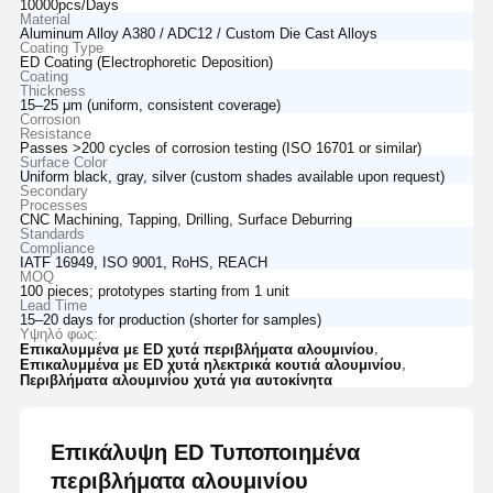
10000pcs/Days
Material
Aluminum Alloy A380 / ADC12 / Custom Die Cast Alloys
Coating Type
ED Coating (Electrophoretic Deposition)
Coating
Thickness
15–25 μm (uniform, consistent coverage)
Corrosion
Resistance
Passes >200 cycles of corrosion testing (ISO 16701 or similar)
Surface Color
Uniform black, gray, silver (custom shades available upon request)
Secondary
Processes
CNC Machining, Tapping, Drilling, Surface Deburring
Standards
Compliance
IATF 16949, ISO 9001, RoHS, REACH
MOQ
100 pieces; prototypes starting from 1 unit
Lead Time
15–20 days for production (shorter for samples)
Υψηλό φως:
,
Επικαλυμμένα με ED χυτά περιβλήματα αλουμινίου
,
Επικαλυμμένα με ED χυτά ηλεκτρικά κουτιά αλουμινίου
Περιβλήματα αλουμινίου χυτά για αυτοκίνητα
Επικάλυψη ED Τυποποιημένα
περιβλήματα αλουμινίου