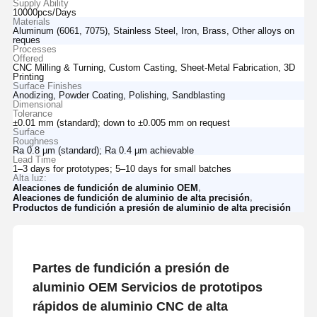
Supply Ability
10000pcs/Days
Materials
Aluminum (6061, 7075), Stainless Steel, Iron, Brass, Other alloys on
reques
Processes
Offered
CNC Milling & Turning, Custom Casting, Sheet-Metal Fabrication, 3D
Printing
Surface Finishes
Anodizing, Powder Coating, Polishing, Sandblasting
Dimensional
Tolerance
±0.01 mm (standard); down to ±0.005 mm on request
Surface
Roughness
Ra 0.8 µm (standard); Ra 0.4 µm achievable
Lead Time
1–3 days for prototypes; 5–10 days for small batches
Alta luz:
,
Aleaciones de fundición de aluminio OEM
,
Aleaciones de fundición de aluminio de alta precisión
Productos de fundición a presión de aluminio de alta precisión
Partes de fundición a presión de
aluminio OEM Servicios de prototipos
rápidos de aluminio CNC de alta