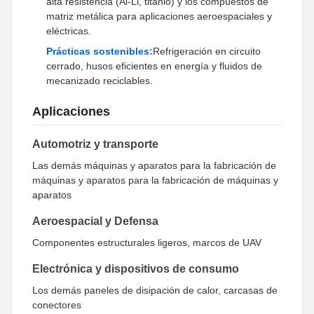
alta resistencia (Al-Li, titanio) y los compuestos de
matriz metálica para aplicaciones aeroespaciales y
Prototipos rápidos
eléctricas.
tratamiento de superficies metalicas
Prácticas sostenibles:
Refrigeración en circuito
cerrado, husos eficientes en energía y fluidos de
moldes de fundición a presión
mecanizado reciclables.
Aplicaciones
Automotriz y transporte
Las demás máquinas y aparatos para la fabricación de
máquinas y aparatos para la fabricación de máquinas y
aparatos
Aeroespacial y Defensa
Componentes estructurales ligeros, marcos de UAV
Electrónica y dispositivos de consumo
Los demás paneles de disipación de calor, carcasas de
conectores