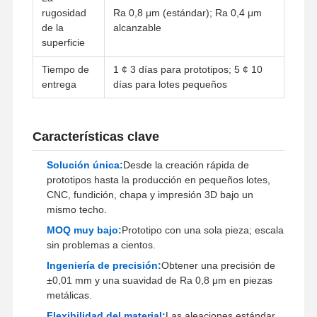
rugosidad
Ra 0,8 μm (estándar); Ra 0,4 μm
de la
alcanzable
superficie
Tiempo de
1 ¢ 3 días para prototipos; 5 ¢ 10
entrega
días para lotes pequeños
Características clave
Solución única:
Desde la creación rápida de
prototipos hasta la producción en pequeños lotes,
CNC, fundición, chapa y impresión 3D bajo un
mismo techo.
MOQ muy bajo:
Prototipo con una sola pieza; escala
sin problemas a cientos.
Ingeniería de precisión:
Obtener una precisión de
Inicio
Productos
Los Vídeos
Sobre
±0,01 mm y una suavidad de Ra 0,8 μm en piezas
Nosotros
metálicas.
Flexibilidad del material:
Las aleaciones estándar