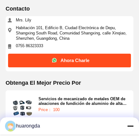
Contacto
Mrs. Lily
Habitación 101, Edificio B, Ciudad Electrónica de Depu,
Shangxing South Road, Comunidad Shangxing, calle Xinqiao,
Shenzhen, Guangdong, China
0755 86323333
Ahora Charle
Obtenga El Mejor Precio Por
Servicios de mecanizado de metales OEM de
aleaciones de fundición de aluminio de alta
precisión
Price： 100
huarongda
Continuar