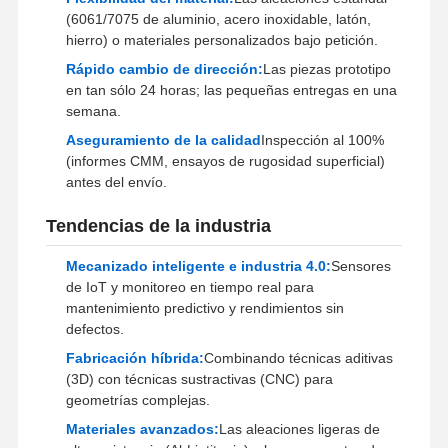
(6061/7075 de aluminio, acero inoxidable, latón,
hierro) o materiales personalizados bajo petición.
Rápido cambio de dirección:
Las piezas prototipo
Visita A La
Control De
Contáctenos
Noticias
en tan sólo 24 horas; las pequeñas entregas en una
Fábrica
Calidad
semana.
Aseguramiento de la calidad
Inspección al 100%
(informes CMM, ensayos de rugosidad superficial)
antes del envío.
Casos
Ahora Charle
Tendencias de la industria
Casting de aluminio
Mecanizado inteligente e industria 4.0:
Sensores
de IoT y monitoreo en tiempo real para
Piezas de mecanizado CNC
mantenimiento predictivo y rendimientos sin
defectos.
piezas de chapa
Fabricación híbrida:
Combinando técnicas aditivas
(3D) con técnicas sustractivas (CNC) para
Fabricación de piezas de automóviles
geometrías complejas.
Materiales avanzados:
Las aleaciones ligeras de
Gabinete de fundición a presión