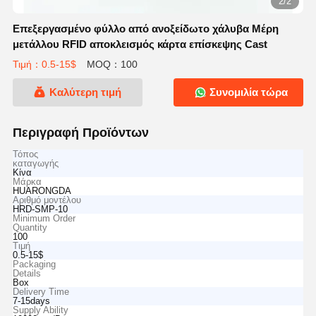
2/2
Επεξεργασμένο φύλλο από ανοξείδωτο χάλυβα Μέρη
μετάλλου RFID αποκλεισμός κάρτα επίσκεψης Cast
Τιμή：0.5-15$
MOQ：100
Καλύτερη τιμή
Συνομιλία τώρα
Περιγραφή Προϊόντων
Τόπος
καταγωγής
Κίνα
Μάρκα
HUARONGDA
Αριθμό μοντέλου
HRD-SMP-10
Minimum Order
Quantity
100
Τιμή
0.5-15$
Packaging
Details
Box
Delivery Time
7-15days
Supply Ability