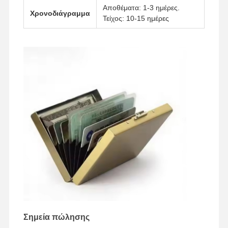
Αποθέματα: 1-3 ημέρες.
Χρονοδιάγραμμα
Τείχος: 10-15 ημέρες
Επισκέψεις
Έλεγχος
Επικοινωνήσ
Ειδήσεις
Στο
Ποιότητας
Τε Μαζί Μας
Εργοστάσιο
Υποθέσεις
Συνομιλία
Τώρα
Χύτευση αλουμινίου
Μέρη επεξεργασίας CNC
Τμήματα φύλλου
Κατασκευή ανταλλακτικών αυτοκινήτων
Σημεία πώλησης