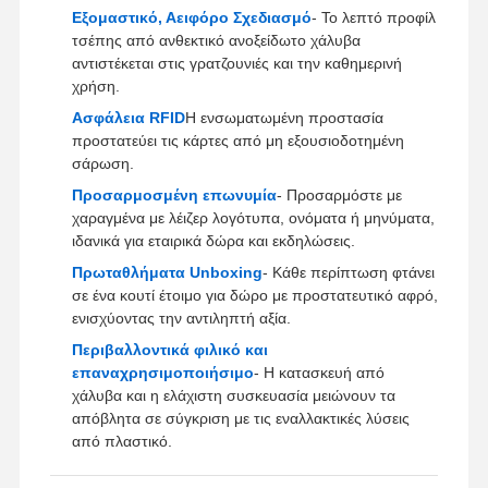
Περίβλημα Die Χύσιμο
Εξομαστικό, Αειφόρο Σχεδιασμό
- Το λεπτό προφίλ
τσέπης από ανθεκτικό ανοξείδωτο χάλυβα
Ταχεία πρωτότυπα
αντιστέκεται στις γρατζουνιές και την καθημερινή
χρήση.
επεξεργασία μεταλλικής επιφάνειας
Ασφάλεια RFID
Η ενσωματωμένη προστασία
προστατεύει τις κάρτες από μη εξουσιοδοτημένη
Σχήματα χύτευσης πεπιεσμένων
σάρωση.
Προσαρμοσμένη επωνυμία
- Προσαρμόστε με
χαραγμένα με λέιζερ λογότυπα, ονόματα ή μηνύματα,
ιδανικά για εταιρικά δώρα και εκδηλώσεις.
Πρωταθλήματα Unboxing
- Κάθε περίπτωση φτάνει
σε ένα κουτί έτοιμο για δώρο με προστατευτικό αφρό,
ενισχύοντας την αντιληπτή αξία.
Περιβαλλοντικά φιλικό και
επαναχρησιμοποιήσιμο
- Η κατασκευή από
χάλυβα και η ελάχιστη συσκευασία μειώνουν τα
απόβλητα σε σύγκριση με τις εναλλακτικές λύσεις
από πλαστικό.