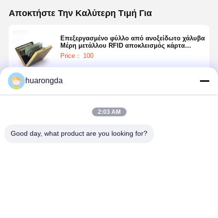
Αποκτήστε Την Καλύτερη Τιμή Για
Επεξεργασμένο φύλλο από ανοξείδωτο χάλυβα
Μέρη μετάλλου RFID αποκλεισμός κάρτα
επίσκεψης Cast
Price： 100
huarongda
Να συνεχίσει
2:03 AM
Συνιστώμενα Προϊόντα
Good day, what product are you looking for?
Μεταλλικά
Υψηλής
Υπηρεσίες
Υπηρεσίες
εξαρτήματα
Ακρίβειας
κατασκευής
κατασκευή
υψηλής
Εξατομικευμένο
μετάλλων για
με υψηλή
ακρίβειας με
Λαμαρίνα
βιομηχανικές
ανοχή