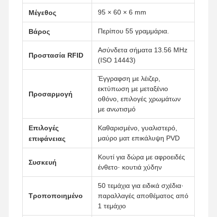
95 × 60 × 6 mm
Μέγεθος
Περίπου 55 γραμμάρια.
Βάρος
Ασύνδετα σήματα 13.56 MHz
Προστασία RFID
(ISO 14443)
Έγγραφση με λέιζερ,
εκτύπωση με μεταξένιο
Προσαρμογή
οθόνο, επιλογές χρωμάτων
με ανωτισμό
Επιλογές
Καθαρισμένο, γυαλιστερό,
μαύρο ματ επικάλυψη PVD
επιφάνειας
Κουτί για δώρα με αφροειδές
Συσκευή
ένθετο· κουτιά χύδην
50 τεμάχια για ειδικά σχέδια·
Αρχική
Προϊόντα
Βίντεο
Σχετικά Με
Τροποποιημένο
παραλλαγές αποθέματος από
Σελίδα
Εμάς
1 τεμάχιο