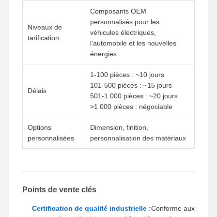
Composants OEM
Prototypage rapide
personnalisés pour les
Niveaux de
véhicules électriques,
tarification
traitement de surface métallique
l'automobile et les nouvelles
énergies
moules de coulée sous pression
1-100 pièces : ~10 jours
101-500 pièces : ~15 jours
Délais
501-1 000 pièces : ~20 jours
>1 000 pièces : négociable
Options
Dimension, finition,
personnalisées
personnalisation des matériaux
Points de vente clés
Certification de qualité industrielle :
Conforme aux