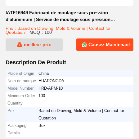
IATF16949 Fabricant de moulage sous pression
d'aluminium | Service de moulage sous pression
personnalisé pour véhicules électriques et OEM
Prix：Based on Drawing, Mold & Volume | Contact for
Quotation
MOQ：100
automobiles
meilleur prix
Causez Maintenant
Description De Produit
Place of Origin
China
Nom de marque
HUARONGDA
Model Number
HRD-APM-10
Minimum Order
100
Quantity
Prix
Based on Drawing, Mold & Volume | Contact for
Quotation
Packaging
Box
Details