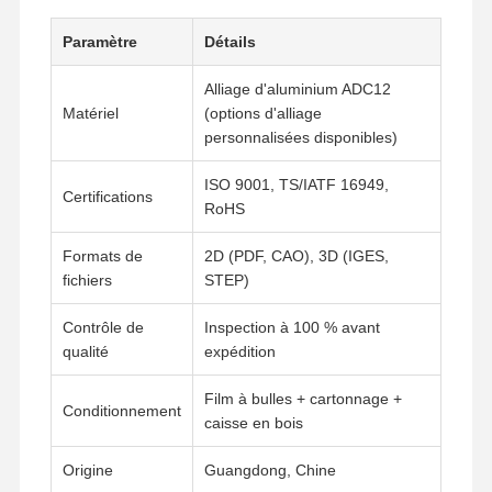
Paramètre
Détails
Visite De
Contrôle
Contactez-
Nouvelles
Alliage d'aluminium ADC12
L'usine
Qualité
Nous
Matériel
(options d'alliage
personnalisées disponibles)
ISO 9001, TS/IATF 16949,
Certifications
RoHS
Les Affaires
Causez
Maintenant
Formats de
2D (PDF, CAO), 3D (IGES,
fichiers
STEP)
Casting de dépérisation en aluminium
Contrôle de
Inspection à 100 % avant
Pièces d'usinage CNC
qualité
expédition
pièces en tôle
Film à bulles + cartonnage +
Conditionnement
caisse en bois
fabrication de pièces automobiles
Origine
Guangdong, Chine
Boîtier moulé sous pression