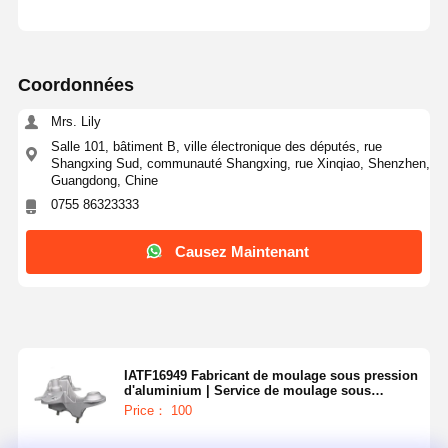
Coordonnées
Mrs. Lily
Salle 101, bâtiment B, ville électronique des députés, rue
Shangxing Sud, communauté Shangxing, rue Xinqiao, Shenzhen,
Guangdong, Chine
0755 86323333
Causez Maintenant
IATF16949 Fabricant de moulage sous pression
d'aluminium | Service de moulage sous
pression personnalisé pour véhicules
Price： 100
électriques et OEM automobiles